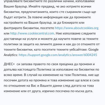
управлявате бисквитките по различни начини, използвайки
Вашия браузър. Имайте предвид, че ако изтриете всички
бисквитки, предпочитанията, които сте съхранили също ще
бъдат изтрити. За повече информация как да промените
настройките на Вашия браузър, за да блокирате или
филтрирате бисквитки, посетете
https://www.aboutcookies.org
или
http://www.cookiecentral.com
. Ние използваме следните
доставчици на услуги и можете да научите повече за техните
политики за защита на личните данни и как да се откажете от
техните бисквитки, като посетите техните уебсайтове: Google
Analytics:
https://support.google.com/analytics/answer/6004245
ДНЕС+ си запазва правото по своя преценка да променя и
допълва настоящата Политика за използване на бисквитки по
всяко време. В случай на изменение на тази Политика, ние ще
посочим датата на промяна и това изменение ще влезе в сила
по отношение на Вас и Вашите данни след датата на това
изменение или от друга, изрично посочена по-късна дата.