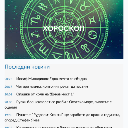
ХОРОСКОП
Последни новини
Йосиф Миладинов: Една мечта се сбъдна
20:25
Четири навика, които ни пречат да пестим
20:17
Опашки от коли на "Дунав мост 1"
20:08
Руски боен самолет се разби в Охотско море, пилотът е
20:00
оцелял
Пунктът "Рудозем-Ксанти" ще заработи до края на годината,
19:50
според Стефан Янев
Кандидатът за канцлер в Германия изпитва дълбок срам
19:38