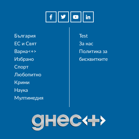
България
Test
ЕС и Свят
За нас
Варна<+>
Политика за
Избрано
бисквитките
Спорт
Любопитно
Крими
Наука
Мултимедия