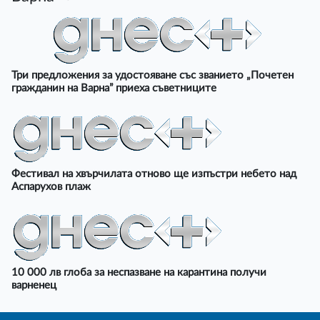
Три предложения за удостояване със званието „Почетен
гражданин на Варна” приеха съветниците
Фестивал на хвърчилата отново ще изпъстри небето над
Аспарухов плаж
10 000 лв глоба за неспазване на карантина получи
варненец