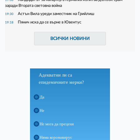
заради Втората световна война
Астън Вила уреди заместник на Грийлиш
19:30
Пянич иска да се върне в Ювентус
19:18
ВСИЧКИ НОВИНИ
Адекватни ли са
епидемичните мерки?
Да
Не
Не мога да преценя
Няма коронавирус