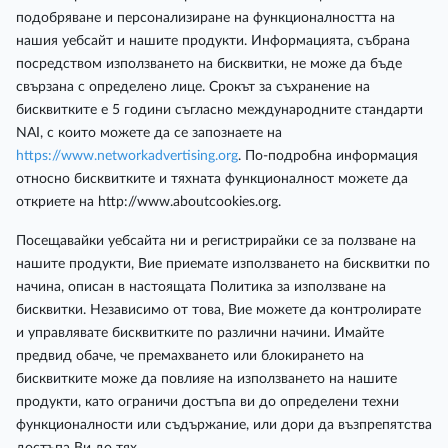
подобряване и персонализиране на функционалността на
нашия уебсайт и нашите продукти. Информацията, събрана
посредством използването на бисквитки, не може да бъде
свързана с определено лице. Срокът за съхранение на
бисквитките е 5 години съгласно международните стандарти
NAI, с които можете да се запознаете на
https://www.networkadvertising.org
. По-подробна информация
относно бисквитките и тяхната функционалност можете да
откриете на http://www.aboutcookies.org.
Посещавайки уебсайта ни и регистрирайки се за ползване на
нашите продукти, Вие приемате използването на бисквитки по
начина, описан в настоящата Политика за използване на
бисквитки. Независимо от това, Вие можете да контролирате
и управлявате бисквитките по различни начини. Имайте
предвид обаче, че премахването или блокирането на
бисквитките може да повлияе на използването на нашите
продукти, като ограничи достъпа ви до определени техни
функционалности или съдържание, или дори да възпрепятства
достъпа Ви до тях.