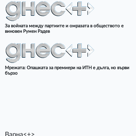
За войната между партиите и омразата в обществото е
виновен Румен Радев
Мрежата: Опашката за премиери на ИТН е дълга, но върви
бързо
Варна<+>