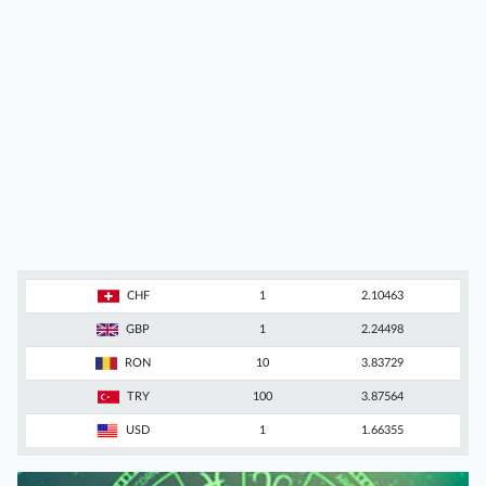
CHF
1
2.10463
GBP
1
2.24498
RON
10
3.83729
TRY
100
3.87564
USD
1
1.66355