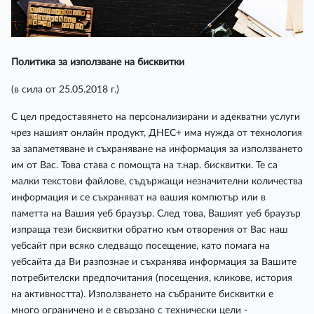
Политика за използване на бисквитки
(в сила от 25.05.2018 г.)
С цел предоставянето на персонализирани и адекватни услуги
чрез нашият онлайн продукт, ДНЕС+ има нужда от технология
за запаметяване и съхраняване на информация за използването
им от Вас. Това става с помощта на т.нар. бисквитки. Те са
малки текстови файлове, съдържащи незначителни количества
информация и се съхраняват на вашия компютър или в
паметта на Вашия уеб браузър. След това, Вашият уеб браузър
изпраща тези бисквитки обратно към отворения от Вас наш
уебсайт при всяко следващо посещение, като помага на
уебсайта да Ви разпознае и съхранява информация за Вашите
потребителски предпочитания (посещения, кликове, история
на активността). Използването на събраните бисквитки е
много ограничено и е свързано с технически цели -