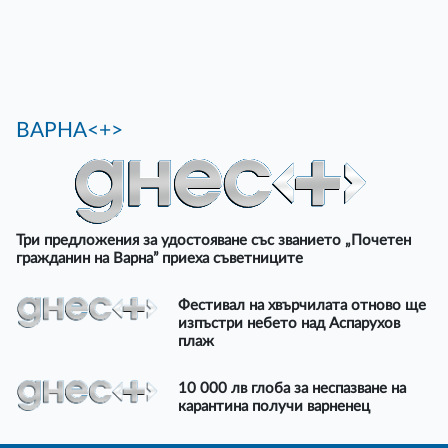
ВАРНА<+>
Три предложения за удостояване със званието „Почетен
гражданин на Варна” приеха съветниците
Фестивал на хвърчилата отново ще
изпъстри небето над Аспарухов
плаж
10 000 лв глоба за неспазване на
карантина получи варненец