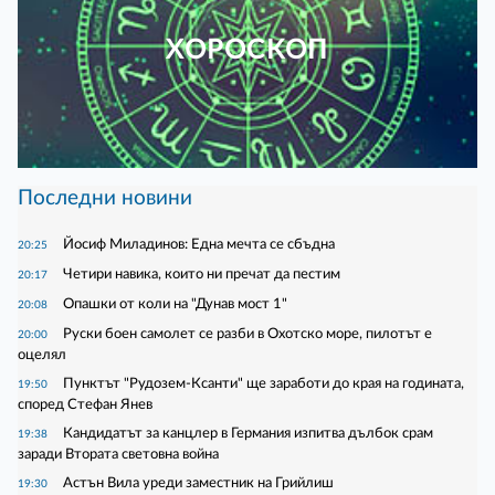
ХОРОСКОП
Последни новини
Йосиф Миладинов: Една мечта се сбъдна
20:25
Четири навика, които ни пречат да пестим
20:17
Опашки от коли на "Дунав мост 1"
20:08
Руски боен самолет се разби в Охотско море, пилотът е
20:00
оцелял
Пунктът "Рудозем-Ксанти" ще заработи до края на годината,
19:50
според Стефан Янев
Кандидатът за канцлер в Германия изпитва дълбок срам
19:38
заради Втората световна война
Астън Вила уреди заместник на Грийлиш
19:30