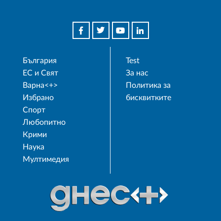
България
Test
ЕС и Свят
За нас
Варна<+>
Политика за
Избрано
бисквитките
Спорт
Любопитно
Крими
Наука
Мултимедия