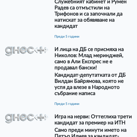
Служебният кабинет и Румен
Радев са отмъстили на
Трифонов и са започнали да
натискат за обявяване на
кандидат
преди 5 години
И лица на ДБ се присмяха на
Николов: Млад меринджей,
само в Али Експрес не е
продавал бански!
Кандидат-депутатката от ДБ
Вилдан Байрямова, която не
успя да влезе в Народното
събрание написа
преди 5 години
Игра на нерви: Оттеглиха трети
кандидат за премиер на ИТН
Само преди минути името на
Петър Илиев за кандидат-