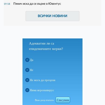
Пянич иска да се върне в Ювентус
19:18
ВСИЧКИ НОВИНИ
Адекватни ли са
епидемичните мерки?
Да
Не
Не мога да преценя
Няма коронавирус
Гласувам
Виж резултатите