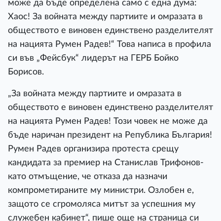
може да бъде определена само с една дума:
Хаос! За войната между партиите и омразата в
обществото е виновен единствено разделителят
на нацията Румен Радев!“ Това написа в профила
си във „Фейсбук“ лидерът на ГЕРБ Бойко
Борисов.
„За войната между партиите и омразата в
обществото е виновен единствено разделителят
на нацията Румен Радев! Този човек не може да
бъде наричан президент на Република България!
Румен Радев организира протеста срещу
кандидата за премиер на Станислав Трифонов-
като отмъщение, че отказа да назначи
компрометираните му министри. Озлобен е,
защото се сгромоляса митът за успешния му
служебен кабинет“, пише още на страница си