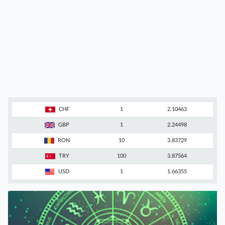
CHF
1
2.10463
GBP
1
2.24498
RON
10
3.83729
TRY
100
3.87564
USD
1
1.66355