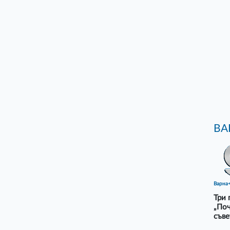
ВА
Варна
Три 
„Поч
съв