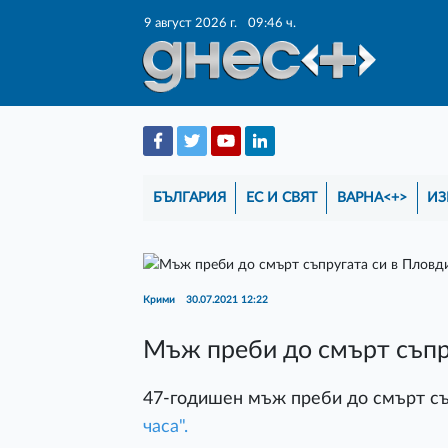
9 август 2026 г.
09:46 ч.
БЪЛГАРИЯ
ЕС И СВЯТ
ВАРНА<+>
ИЗ
Крими
30.07.2021 12:22
Мъж преби до смърт съпр
47-годишен мъж преби до смърт съ
часа".