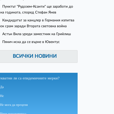
Пунктът "Рудозем-Ксанти" ще заработи до
 на годината, според Стефан Янев
Кандидатът за канцлер в Германия изпитва
ок срам заради Втората световна война
Астън Вила уреди заместник на Грийлиш
Пянич иска да се върне в Ювентус
ВСИЧКИ НОВИНИ
екватни ли са епидемичните мерки?
Да
Не
Не мога да преценя
Няма коронавирус