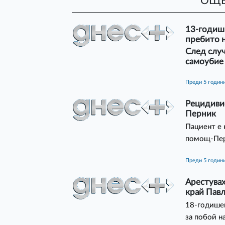
ОЩЕ
13-годишн
пребито 
След случ
самоубие
преди 5 годин
Рецидивис
Перник
Пациент е 
помощ-Пе
преди 5 годин
Арестувах
край Пав
18-годишен
за побой н