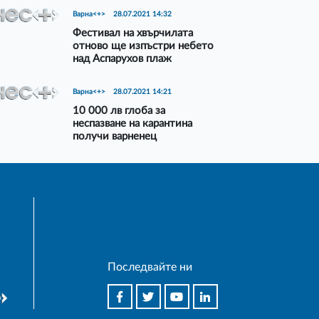
Варна<+>
28.07.2021 14:32
Фестивал на хвърчилата
отново ще изпъстри небето
над Аспарухов плаж
Варна<+>
28.07.2021 14:21
10 000 лв глоба за
неспазване на карантина
получи варненец
Последвайте ни