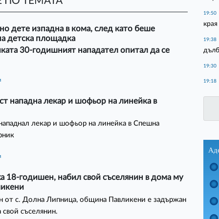
 ПО ТЕМАТА
19:50
края
о дете изпадна в кома, след като беше
на детска площадка
19:38
ката 30-годишният нападател опитал да се
дълб
19:30
и
19:18
т нападна лекар и шофьор на линейка в
нападнал лекар и шофьор на линейка в Спешна
рник
Ад
и
а 18-годишен, набил свой съселянин в дома му
ликени
 от с. Долна Липница, община Павликени е задържан
а свой съселянин.