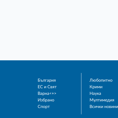
България
Любопитно
ЕС и Свят
Крими
Варна<+>
Наука
Избрано
Мултимедия
Спорт
Всички новин