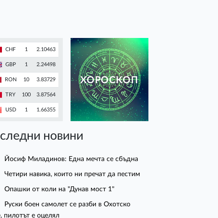
CHF
1
2.10463
GBP
1
2.24498
ХОРОСКОП
RON
10
3.83729
TRY
100
3.87564
USD
1
1.66355
следни новини
Йосиф Миладинов: Една мечта се сбъдна
Четири навика, които ни пречат да пестим
Опашки от коли на "Дунав мост 1"
Руски боен самолет се разби в Охотско
, пилотът е оцелял