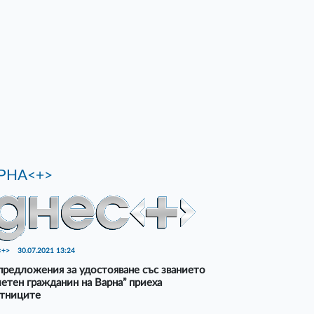
РНА<+>
<+>
30.07.2021 13:24
предложения за удостояване със званието
етен гражданин на Варна” приеха
етниците