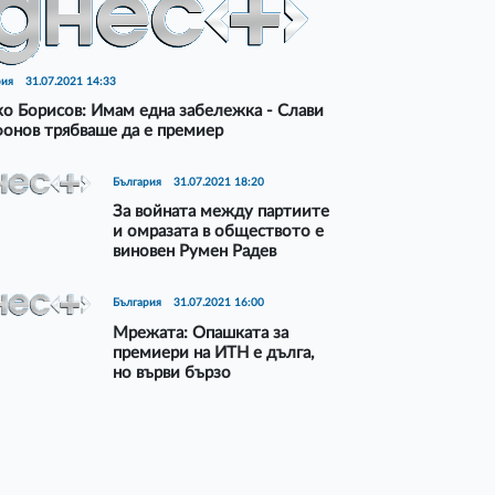
рия
31.07.2021 14:33
о Борисов: Имам една забележка - Слави
онов трябваше да е премиер
България
31.07.2021 18:20
За войната между партиите
и омразата в обществото е
виновен Румен Радев
България
31.07.2021 16:00
Мрежата: Опашката за
премиери на ИТН е дълга,
но върви бързо