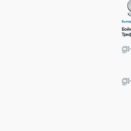
Бълга
Бойк
Триф