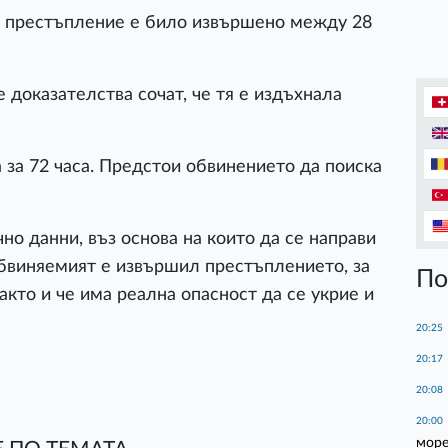
о престъпление е било извършено между 28
 доказателства сочат, че тя е издъхнала
 за 72 часа. Предстои обвинението да поиска
о данни, въз основа на които да се направи
бвиняемият е извършил престъплението, за
По
акто и че има реална опасност да се укрие и
20:25
20:17
20:08
20:00
море