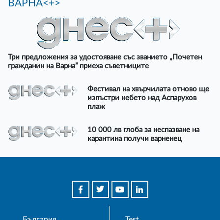
ВАРНА<+>
Три предложения за удостояване със званието „Почетен
гражданин на Варна” приеха съветниците
Фестивал на хвърчилата отново ще
изпъстри небето над Аспарухов
плаж
10 000 лв глоба за неспазване на
карантина получи варненец
България
Test