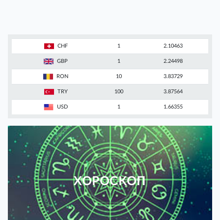
CHF
1
2.10463
GBP
1
2.24498
RON
10
3.83729
TRY
100
3.87564
USD
1
1.66355
ХОРОСКОП