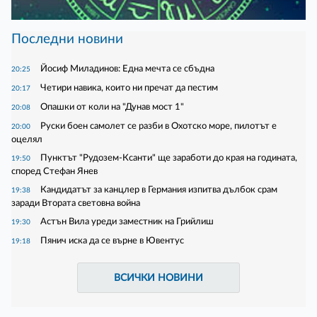
Последни новини
Йосиф Миладинов: Една мечта се сбъдна
20:25
Четири навика, които ни пречат да пестим
20:17
Опашки от коли на "Дунав мост 1"
20:08
Руски боен самолет се разби в Охотско море, пилотът е
20:00
оцелял
Пунктът "Рудозем-Ксанти" ще заработи до края на годината,
19:50
според Стефан Янев
Кандидатът за канцлер в Германия изпитва дълбок срам
19:38
заради Втората световна война
Астън Вила уреди заместник на Грийлиш
19:30
Пянич иска да се върне в Ювентус
19:18
ВСИЧКИ НОВИНИ