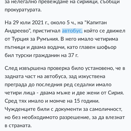
за нелегално превеждане на сирийци, съобщи
прокуратурата.
На 29 юли 2021 г., около 5 ч., на "Капитан
Андреево", пристигнал
автобус,
който се движел
от Турция за Румъния. В него имало четирима
пътници и двама водачи, като главен шофьор
бил турски гражданин на 37 г.
След извършена проверка било установено, че в
задната част на автобуса, зад изкуствена
преграда до последния ред седалки имало
четири лица - двама мъже и две жени от Сирия.
Сред тях имало и момче на 15 години.
Чужденците били с документи за самоличност,
но без необходимото разрешение, за да влезнат
в страната.