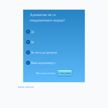
Адекватни ли са
епидемичните мерки?
Да
Не
Не мога да преценя
Няма коронавирус
Гласувам
Виж резултатите
survey services