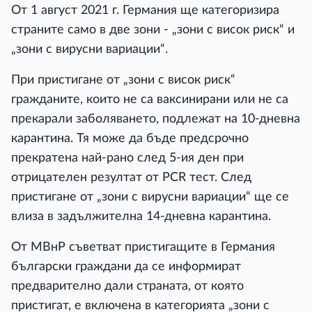
От 1 август 2021 г. Германия ще категоризира
страните само в две зони - „зони с висок риск“ и
„зони с вирусни вариации“.
При пристигане от „зони с висок риск“
гражданите, които не са ваксинирани или не са
прекарали заболяването, подлежат на 10-дневна
карантина. Тя може да бъде предсрочно
прекратена най-рано след 5-ия ден при
отрицателен резултат от PCR тест. След
пристигане от „зони с вирусни вариации“ ще се
влиза в задължителна 14-дневна карантина.
От МВнР съветват пристигащите в Германия
български граждани да се информират
предварително дали страната, от която
пристигат, е включена в категорията „зони с