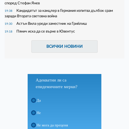
според Стефан Янев
Кандидатът за канцлер в Германия изпитва дълбок срам
19:38
заради Втората световна война
Астън Вила уреди заместник на Грийлиш
19:30
Пянич иска да се върне в Ювентус
19:18
ВСИЧКИ НОВИНИ
Адекватни ли са
епидемичните мерки?
Да
Не
Не мога да преценя