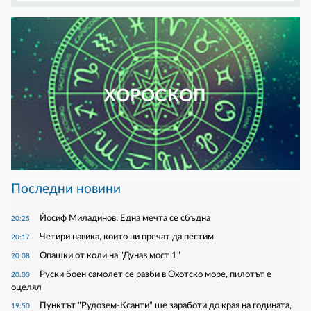
ХОРОСКОП
Последни новини
Йосиф Миладинов: Една мечта се сбъдна
20:25
Четири навика, които ни пречат да пестим
20:17
Опашки от коли на "Дунав мост 1"
20:08
Руски боен самолет се разби в Охотско море, пилотът е
20:00
оцелял
Пунктът "Рудозем-Ксанти" ще заработи до края на годината,
19:50