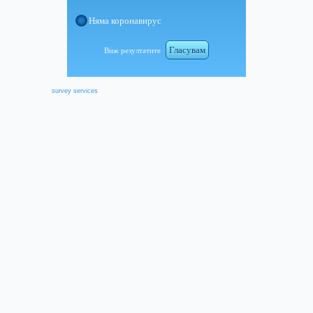
Няма коронавирус
Гласувам
Виж резултатите
survey services