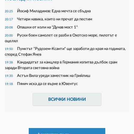
Йосиф Миладинов: Една мечта се сбъдна
20:25
Четири навика, които ни пречат да пестим
20:17
Опашки от коли на "Дунав мост 1"
20:08
Руски боен самолет се разби в Охотско море, пилотът е
20:00
оцелял
Пунктът "Рудозем-Ксанти" ще заработи до края на годината,
19:50
според Стефан Янев
Кандидатът за канцлер в Германия изпитва дълбок срам
19:38
заради Втората световна война
Астън Вила уреди заместник на Грийлиш
19:30
Пянич иска да се върне в Ювентус
19:18
ВСИЧКИ НОВИНИ