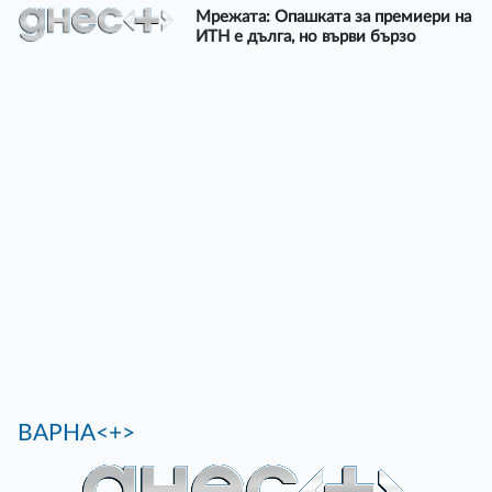
Мрежата: Опашката за премиери на
ИТН е дълга, но върви бързо
ВАРНА<+>