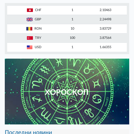
CHF
1
2.10463
GBP
1
2.24498
RON
10
3.83729
TRY
100
3.87564
USD
1
1.66355
ХОРОСКОП
Последни новини