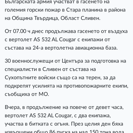
Българската армия участват в гасенето на
големия горски пожар в Стара планина в района
на Община Твърдица, Област Сливен.
От 07.00 ч днес продължава гасенето от въздуха
с вертолет AS 532 AL Cougar с екипажи от
състава на 24-а вертолетна авиационна база.
30 военнослужещи от Центъра за подготовка на
специалисти в Сливен от състава на
Сухопътните войски също са на терен, за да
подкрепят усилията на противопожарните екипи,
съобщиха от МО.
Вчера, в продължение на повече от девет часа,
вертолет AS 532 AL Cougar, с два екипажа,
участва в битката с огъня. През целия ден бяха
извършени общо 86 пуска на над 150 тона вода,