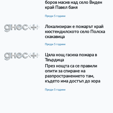
боров масив над село Виден
край Павел баня
преди 5 години
Локализиран е пожарът край
кюстендилското село Полска
скакавица
преди 5 години
Цяла нощ гасиха пожара в
Твърдица
През нощта са се правили
опити за спиране на
разпространението там,
където има достъп до хора
преди 5 години