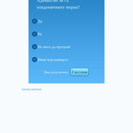
Адекватни ли са
епидемичните мерки?
Да
Не
Не мога да преценя
Няма коронавирус
Гласувам
Виж резултатите
survey services